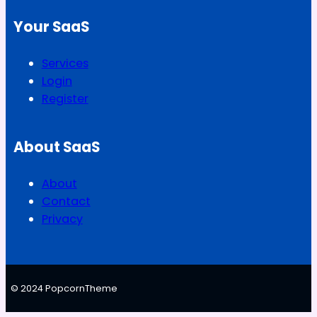
Your SaaS
Services
Login
Register
About SaaS
About
Contact
Privacy
© 2024 PopcornTheme